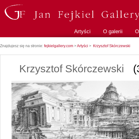
Artyści
O galerii
O
Znajdujesz się na stronie:
fejkielgallery.com
>
Artyści
>
Krzysztof Skórczewski
Krzysztof Skórczewski
(