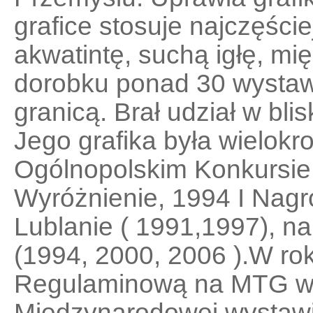
grafice stosuje najczęści
akwatintę, suchą igłę, mi
dorobku ponad 30 wystaw
granicą. Brał udział w bl
Jego grafika była wielokr
Ogólnopolskim Konkursie
Wyróżnienie, 1994 I Nagr
Lublanie ( 1991,1997), na 
(1994, 2000, 2006 ).W r
Regulaminową na MTG w 
Międzynarodowej wystawi