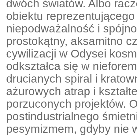
dwóch światów. Albo racz
obiektu reprezentującego
niepodważalność i spójno
prostokątny, aksamitno cz
cywilizacji w Odysei kosm
odkształca się w niefor
drucianych spiral i kratow
ażurowych atrap i kształt
porzuconych projektów. O
postindustrialnego śmiet
pesymizmem, gdyby nie wa