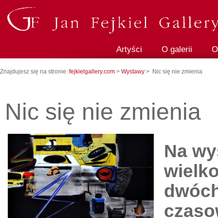
Artyści
O galerii
O
Znajdujesz się na stronie:
fejkielgallery.com
>
Wystawy
> Nic się nie zmienia
Nic się nie zmienia
Na wy
wielk
dwóch 
czaso