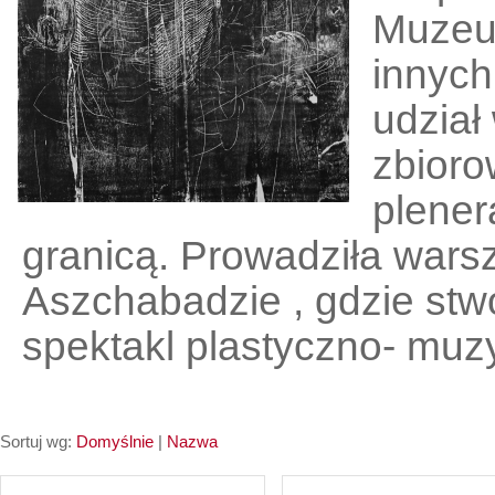
Muzeu
innych
udział
zbioro
plener
granicą. Prowadziła warsz
Aszchabadzie , gdzie stwo
spektakl plastyczno- muz
Sortuj wg:
Domyślnie
|
Nazwa