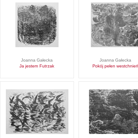
Joanna Gałecka
Joanna Gałecka
Ja jestem Futrzak
Pokój pełen westchnie