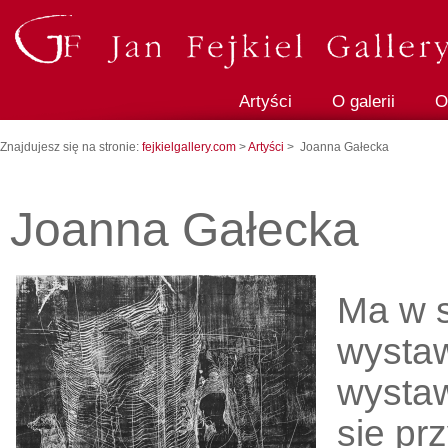
Artyści
O galerii
O
Znajdujesz się na stronie:
fejkielgallery.com
>
Artyści
> Joanna Gałecka
Joanna Gałecka
Ma w 
wystaw
wystaw
sie pr