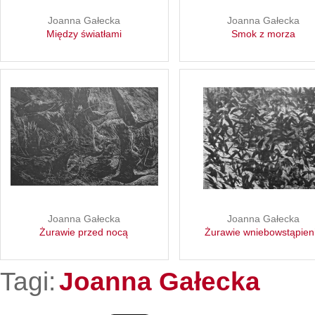
Joanna Gałecka
Joanna Gałecka
Między światłami
Smok z morza
Joanna Gałecka
Joanna Gałecka
Żurawie przed nocą
Żurawie wniebowstąpien
Tagi:
Joanna Gałecka