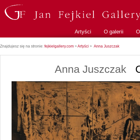
Artyści
O galerii
O
Znajdujesz się na stronie:
fejkielgallery.com
>
Artyści
>
Anna Juszczak
Anna Juszczak
O