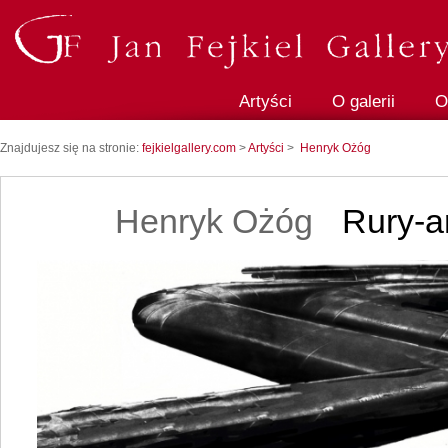
Artyści
O galerii
O
Znajdujesz się na stronie:
fejkielgallery.com
>
Artyści
>
Henryk Ożóg
Henryk Ożóg
Rury-ar