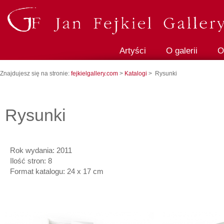
Artyści
O galerii
O
Znajdujesz się na stronie:
fejkielgallery.com
>
Katalogi
> Rysunki
Rysunki
Rok wydania: 2011
Ilość stron: 8
Format katalogu: 24 x 17 cm