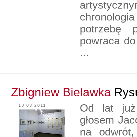
artystyczn
chronologi
potrzebę 
powraca do 
...
Zbigniew Bielawka
Rys
Od lat już
18.03.2011
głosem Jacc
na odwrót