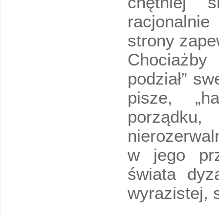
chętniej 
racjonalnie
strony zap
Chociażby
podział” sw
pisze, „h
porządk
nierozerwal
w jego prz
świata dyz
wyrazistej, 