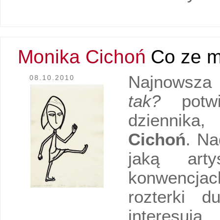
Monika Cichoń
Co ze m
Najnowsza
08.10.2010
tak?
potwie
dziennika
Cichoń
. Na
jaką art
konwencjach
rozterki 
interesuj