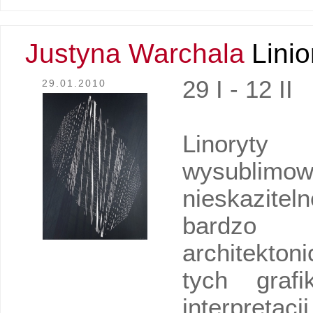
Justyna Warchala
Lini
29 I - 12 II
29.01.2010
Linoryt
wysublimowa
nieskazitel
bardzo 
architekto
tych graf
interpretacj