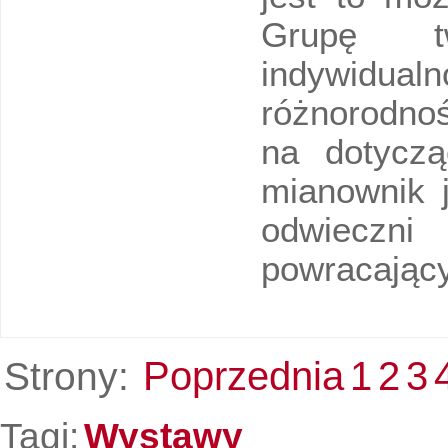
Grupę tw
indywidu
różnorodno
na dotyczą
mianownik 
odwiecz
powracając
Poprzednia
1
2
3
Strony:
Tagi:
Wystawy