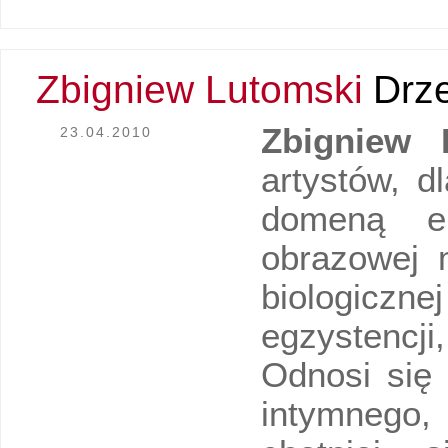
Zbigniew Lutomski
Drz
Zbigniew
23.04.2010
artystów, d
domeną ep
obrazowej m
biologiczn
egzystencji
Odnosi się
intymnego,