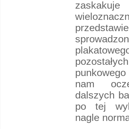
zaskakuj
wielozn
przedstaw
sprowadzon
plakatow
pozostałych
punkowego
nam ocze
dalszych b
po tej wy
nagle norma