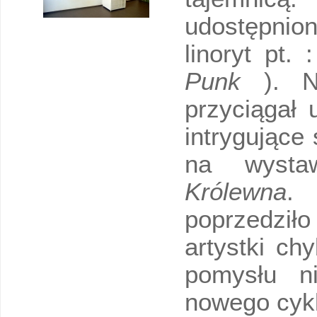
udostępnio
linoryt pt. 
Punk
). 
przyciągał
intrygujące
na wyst
Królewna
. 
poprzedzi
artystki ch
pomysłu n
nowego cykl