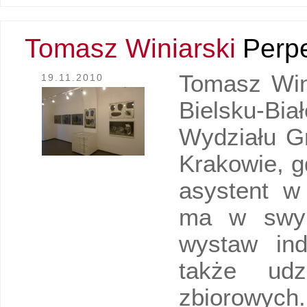
Tomasz Winiarski
Perp
Tomasz Wini
19.11.2010
Bielsku-B
Wydziału Gr
Krakowie, g
asystent w
ma w swym
wystaw ind
także udz
zbiorowych. 