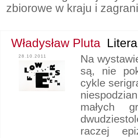
zbiorowe w kraju i zagran
Władysław Pluta
Litera
Na wystawi
28.10.2011
są, nie po
cykle serigr
niespodzia
małych gr
dwudziesto
raczej ep