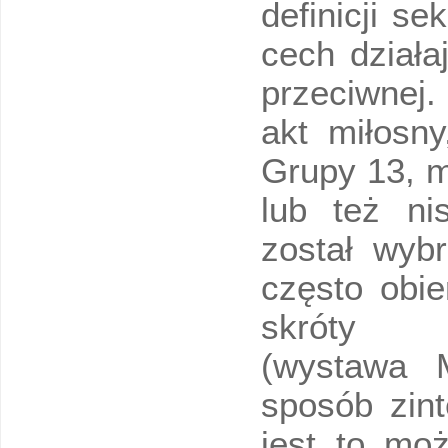
definicji s
cech działa
przeciwnej.
akt miłosny
Grupy 13, m
lub też ni
został wyb
często obie
skr
(wystawa M
sposób zin
jest to mo