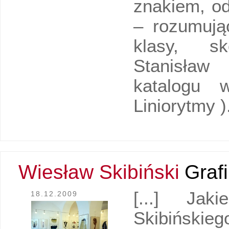
znakiem, od
– rozumując
klasy, s
Stanisław
katalogu 
Liniorytmy )
Wiesław Skibiński
Graf
[...] Jak
18.12.2009
Skibińskieg