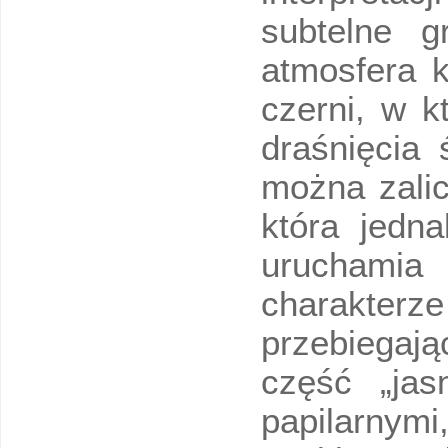
subtelne g
atmosfera k
czerni, w k
draśnięcia 
można zalic
która jedna
uruchamia 
charakterze
przebiegają
część „jas
papilarnymi