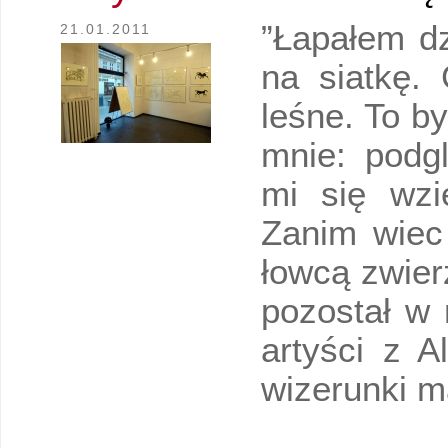
”Łapałem dz
21.01.2011
na siatkę. 
leśne. To b
mnie: podgl
mi się wzi
Zanim wiec 
łowcą zwierz
pozostał w 
artyści z A
wizerunki ma