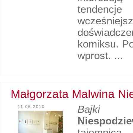
tendencj
wcześniej
doświadczeń
komiksu. P
wprost. ...
Małgorzata Malwina N
Bajki
11.06.2010
Niespodzie
tajemnicą