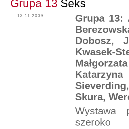
Grupa 13
Seks
Grupa 13: 
13.11.2009
Berezows
Dobosz, Ju
Kwasek-Ste
Małgorza
Katarzyn
Sieverdin
Skura, Wer
Wystawa 
szeroko