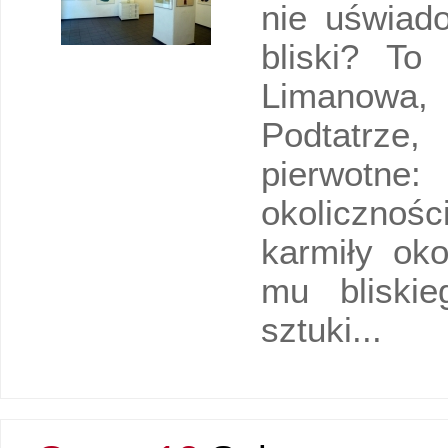
nie uświad
bliski? To
Limanowa, 
Podtatrze
pierwotne
okolicznośc
karmiły ok
mu bliskie
sztuki...