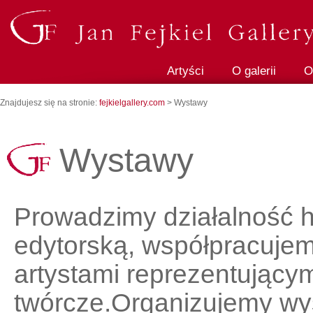
Artyści
O galerii
O
Znajdujesz się na stronie:
fejkielgallery.com
> Wystawy
Wystawy
Prowadzimy działalność 
edytorską, współpracujemy
artystami reprezentującym
twórcze.Organizujemy wy