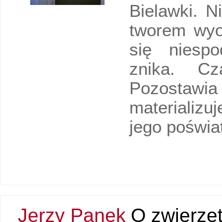
Bielawki. N
tworem wyob
się niespo
znika. C
Pozostawi
materializu
jego poświat
Jerzy Panek
O zwierzęt